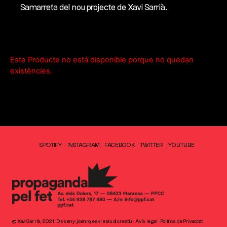
Samarreta del nou projecte de Xavi Sarrià.
Este Producte no está disponible porque no quedan
existències.
SPOTIFY
INSTAGRAM
FACEBOOK
TWITTER
YOUTUBE
© Xavi Sarrià, 2021 · Disseny:
joanrojeski estudi creatiu
· Avís legal · Política de Privacitat