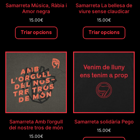
Samarreta Música, Ràbia i
Samarreta La bellesa de
Amor negra
viure sense claudicar
15.00
€
15.00
€
Triar opcions
Triar opcions
Samarreta Amb l’orgull
Samarreta solidària Pego
del nostre tros de món
15.00
€
15.00
€