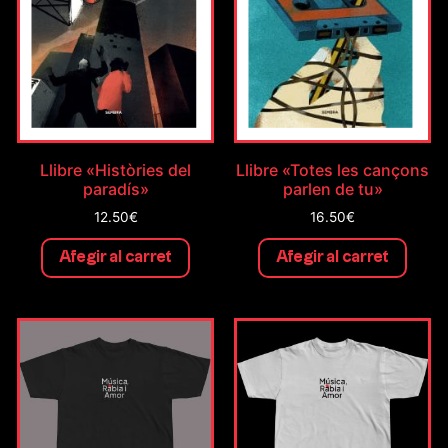
Llibre «Històries del
Llibre «Totes les cançons
paradís»
parlen de tu»
12.50
€
16.50
€
Afegir al carret
Afegir al carret